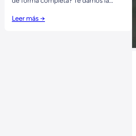
de forma completa? Te damos la
solución.
Leer más →