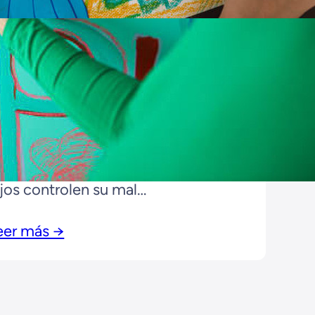
imaria
26/08/2023
a psicoterapia para TDAH infantil
ás comentada
Estás buscando una psicoterapia
ara TDAH infantil? ¿Quieres que tus
ijos controlen su mal
omportamiento de una vez por
eer más →
odas?