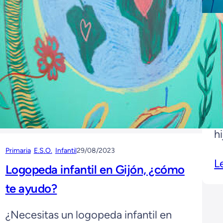
Pr
L
m
¿
p
h
c
Primaria
E.S.O.
Infantil
29/08/2023
L
Logopeda infantil en Gijón, ¿cómo
t
te ayudo?
¿Necesitas un logopeda infantil en