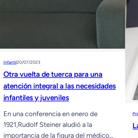
Infantil
20/07/2023
Otra vuelta de tuerca para una
atención integral a las necesidades
infantiles y juveniles
En una conferencia en enero de
Pr
1921,Rudolf Steiner aludió a la
L
importancia de la figura del médico