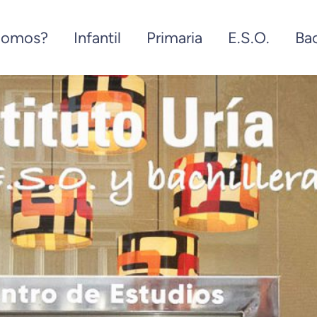
Somos?
Infantil
Primaria
E.S.O.
Bac